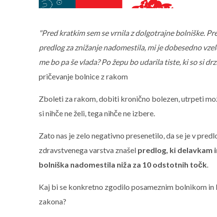
"Pred kratkim sem se vrnila z dolgotrajne bolniške. Pr
predlog za znižanje nadomestila, mi je dobesedno vzelo
me bo pa še vlada? Po žepu bo udarila tiste, ki so si dr
pričevanje bolnice z rakom
Zboleti za rakom, dobiti kronično bolezen, utrpeti m
si nihče ne želi, tega nihče ne izbere.
Zato nas je zelo negativno presenetilo, da se je v pre
zdravstvenega varstva znašel
predlog, ki delavkam i
bolniška nadomestila niža za 10 odstotnih točk
.
Kaj bi se konkretno zgodilo posameznim bolnikom in bo
zakona?