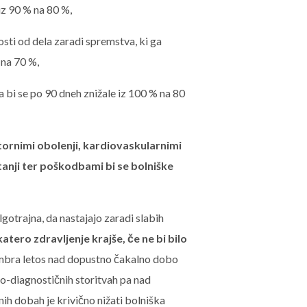
iz 90 % na 80 %,
sti od dela zaradi spremstva, ki ga
 na 70 %,
pa bi se po 90 dneh znižale iz 100 % na 80
tornimi obolenji, kardiovaskularnimi
tanji ter poškodbami bi se bolniške
gotrajna, da nastajajo zaradi slabih
katero zdravljenje krajše, če ne bi bilo
embra letos nad dopustno čakalno dobo
ko-diagnostičnih storitvah pa nad
nih dobah je krivično nižati bolniška