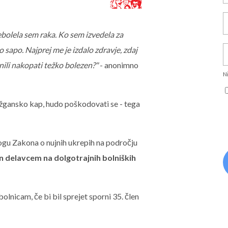
ebolela sem raka. Ko sem izvedela za
 sapo. Najprej me je izdalo zdravje, zdaj
znili nakopati težko bolezen?"
- anonimno
Ni
ožgansko kap, hudo poškodovati se - tega
dlogu Zakona o nujnih ukrepih na področju
n delavcem na dolgotrajnih bolniških
lnicam, če bi bil sprejet sporni 35. člen