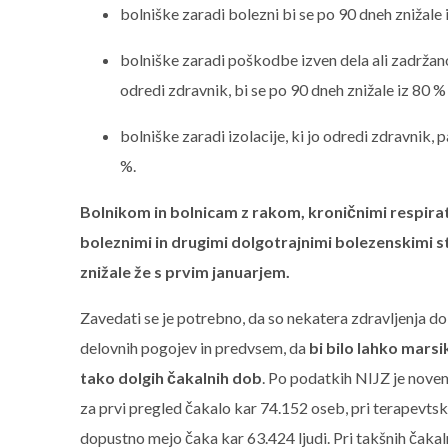
bolniške zaradi bolezni bi se po 90 dneh znižale 
bolniške zaradi poškodbe izven dela ali zadržano
odredi zdravnik, bi se po 90 dneh znižale iz 80 %
bolniške zaradi izolacije, ki jo odredi zdravnik, 
%.
Bolnikom in bolnicam z rakom, kroničnimi respira
boleznimi in drugimi dolgotrajnimi bolezenskimi s
znižale že s prvim januarjem.
Zavedati se je potrebno, da so nekatera zdravljenja dol
delovnih pogojev in predvsem, da
bi bilo lahko marsi
tako dolgih čakalnih dob
. Po podatkih NIJZ je nov
za prvi pregled čakalo kar 74.152 oseb, pri terapevts
dopustno mejo čaka kar 63.424 ljudi. Pri takšnih čakal